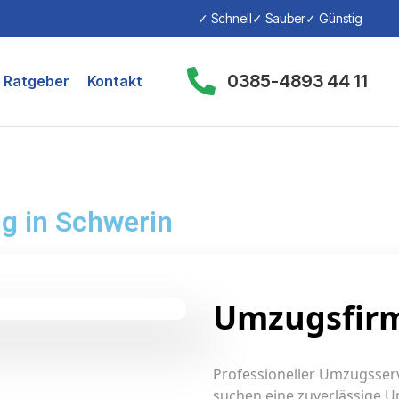
✓ Schnell
✓ Sauber
✓ Günstig
0385-4893 44 11
Ratgeber
Kontakt
g in Schwerin
Umzugsfirm
Professioneller Umzugsserv
suchen eine zuverlässige 